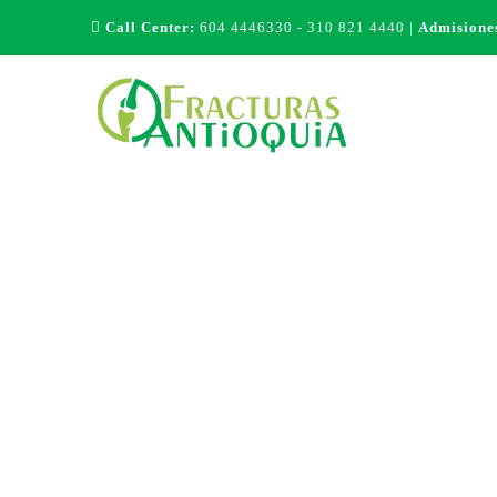
Call Center:
604 4446330 - 310 821 4440 |
Admisione