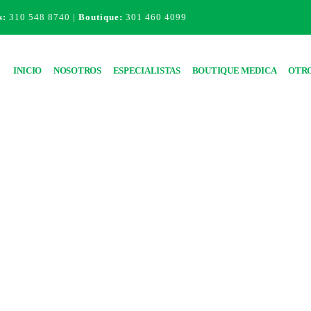
s:
310 548 8740 |
Boutique:
301 460 4099
INICIO
NOSOTROS
ESPECIALISTAS
BOUTIQUE MEDICA
OTRO