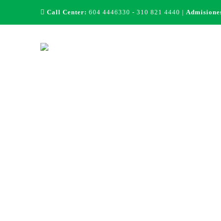
Call Center:
604 4446330 - 310 821 4440 |
Admisione