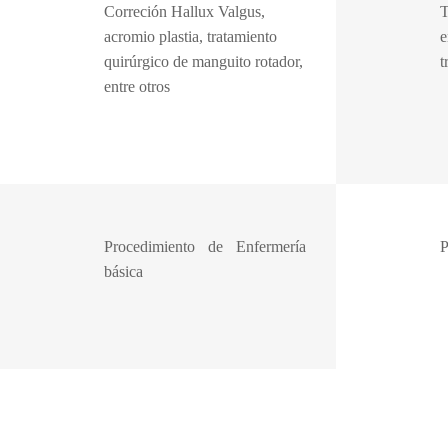
Correción Hallux Valgus,
T
acromio plastia, tratamiento
e
quirúrgico de manguito rotador,
t
entre otros
Procedimiento de Enfermería
P
básica