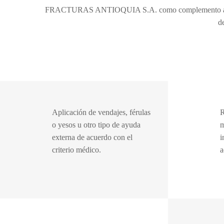
FRACTURAS ANTIOQUIA S.A. como complemento a nuestro 
d
Aplicación de vendajes, férulas
R
o yesos u otro tipo de ayuda
m
externa de acuerdo con el
i
criterio médico.
a